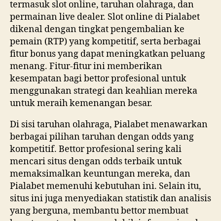
termasuk slot online, taruhan olahraga, dan
permainan live dealer. Slot online di Pialabet
dikenal dengan tingkat pengembalian ke
pemain (RTP) yang kompetitif, serta berbagai
fitur bonus yang dapat meningkatkan peluang
menang. Fitur-fitur ini memberikan
kesempatan bagi bettor profesional untuk
menggunakan strategi dan keahlian mereka
untuk meraih kemenangan besar.
Di sisi taruhan olahraga, Pialabet menawarkan
berbagai pilihan taruhan dengan odds yang
kompetitif. Bettor profesional sering kali
mencari situs dengan odds terbaik untuk
memaksimalkan keuntungan mereka, dan
Pialabet memenuhi kebutuhan ini. Selain itu,
situs ini juga menyediakan statistik dan analisis
yang berguna, membantu bettor membuat