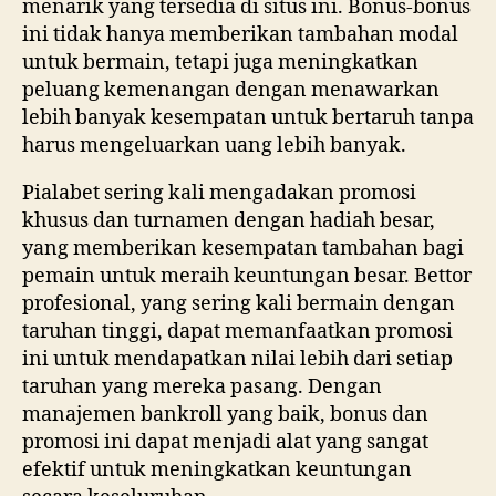
menarik yang tersedia di situs ini. Bonus-bonus
ini tidak hanya memberikan tambahan modal
untuk bermain, tetapi juga meningkatkan
peluang kemenangan dengan menawarkan
lebih banyak kesempatan untuk bertaruh tanpa
harus mengeluarkan uang lebih banyak.
Pialabet sering kali mengadakan promosi
khusus dan turnamen dengan hadiah besar,
yang memberikan kesempatan tambahan bagi
pemain untuk meraih keuntungan besar. Bettor
profesional, yang sering kali bermain dengan
taruhan tinggi, dapat memanfaatkan promosi
ini untuk mendapatkan nilai lebih dari setiap
taruhan yang mereka pasang. Dengan
manajemen bankroll yang baik, bonus dan
promosi ini dapat menjadi alat yang sangat
efektif untuk meningkatkan keuntungan