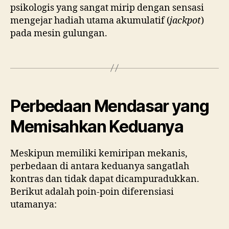
psikologis yang sangat mirip dengan sensasi
mengejar hadiah utama akumulatif (
jackpot
)
pada mesin gulungan.
Perbedaan Mendasar yang
Memisahkan Keduanya
Meskipun memiliki kemiripan mekanis,
perbedaan di antara keduanya sangatlah
kontras dan tidak dapat dicampuradukkan.
Berikut adalah poin-poin diferensiasi
utamanya: