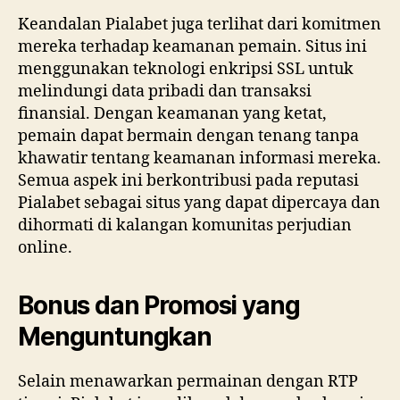
Keandalan Pialabet juga terlihat dari komitmen
mereka terhadap keamanan pemain. Situs ini
menggunakan teknologi enkripsi SSL untuk
melindungi data pribadi dan transaksi
finansial. Dengan keamanan yang ketat,
pemain dapat bermain dengan tenang tanpa
khawatir tentang keamanan informasi mereka.
Semua aspek ini berkontribusi pada reputasi
Pialabet sebagai situs yang dapat dipercaya dan
dihormati di kalangan komunitas perjudian
online.
Bonus dan Promosi yang
Menguntungkan
Selain menawarkan permainan dengan RTP