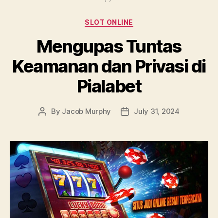
Categories
SLOT ONLINE
Mengupas Tuntas
Keamanan dan Privasi di
Pialabet
By
Jacob Murphy
July 31, 2024
Post
Post
author
date