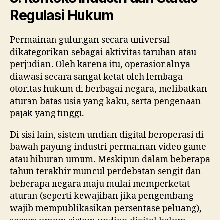
Regulasi Hukum
Permainan gulungan secara universal
dikategorikan sebagai aktivitas taruhan atau
perjudian. Oleh karena itu, operasionalnya
diawasi secara sangat ketat oleh lembaga
otoritas hukum di berbagai negara, melibatkan
aturan batas usia yang kaku, serta pengenaan
pajak yang tinggi.
Di sisi lain, sistem undian digital beroperasi di
bawah payung industri permainan video game
atau hiburan umum. Meskipun dalam beberapa
tahun terakhir muncul perdebatan sengit dan
beberapa negara maju mulai memperketat
aturan (seperti kewajiban jika pengembang
wajib mempublikasikan persentase peluang),