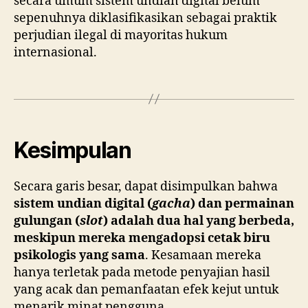
secara umum sistem undian digital belum
sepenuhnya diklasifikasikan sebagai praktik
perjudian ilegal di mayoritas hukum
internasional.
Kesimpulan
Secara garis besar, dapat disimpulkan bahwa
sistem undian digital (
gacha
) dan permainan
gulungan (
slot
) adalah dua hal yang berbeda,
meskipun mereka mengadopsi cetak biru
psikologis yang sama
. Kesamaan mereka
hanya terletak pada metode penyajian hasil
yang acak dan pemanfaatan efek kejut untuk
menarik minat pengguna.