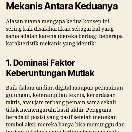
Mekanis Antara Keduanya
Alasan utama mengapa kedua konsep ini
sering kali disalahartikan sebagai hal yang
sama adalah karena mereka berbagi beberapa
karakteristik mekanis yang identik:
1. Dominasi Faktor
Keberuntungan Mutlak
Baik dalam undian digital maupun permainan
gulungan, keterampilan teknis, kecerdasan
taktis, atau jam terbang pemain sama sekali
tidak memengaruhi hasil akhir. Pengguna
berada di posisi yang pasif setelah menekan
tombol aksi; mereka hanya bisa menunggu dan