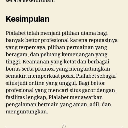
secara keseluruhan.
Kesimpulan
Pialabet telah menjadi pilihan utama bagi
banyak bettor profesional karena reputasinya
yang terpercaya, pilihan permainan yang
beragam, dan peluang kemenangan yang
tinggi. Keamanan yang ketat dan berbagai
bonus serta promosi yang menguntungkan
semakin memperkuat posisi Pialabet sebagai
situs judi online yang unggul. Bagi bettor
profesional yang mencari situs gacor dengan
fasilitas lengkap, Pialabet menawarkan
pengalaman bermain yang aman, adil, dan
menguntungkan.