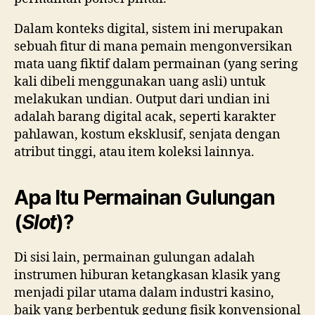
Dalam konteks digital, sistem ini merupakan
sebuah fitur di mana pemain mengonversikan
mata uang fiktif dalam permainan (yang sering
kali dibeli menggunakan uang asli) untuk
melakukan undian. Output dari undian ini
adalah barang digital acak, seperti karakter
pahlawan, kostum eksklusif, senjata dengan
atribut tinggi, atau item koleksi lainnya.
Apa Itu Permainan Gulungan
(
Slot
)?
Di sisi lain, permainan gulungan adalah
instrumen hiburan ketangkasan klasik yang
menjadi pilar utama dalam industri kasino,
baik yang berbentuk gedung fisik konvensional