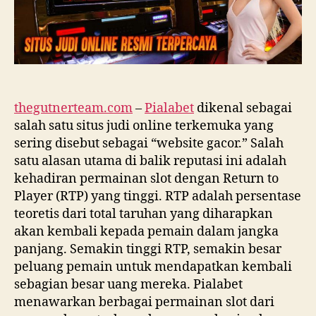
thegutnerteam.com
–
Pialabet
dikenal sebagai
salah satu situs judi online terkemuka yang
sering disebut sebagai “website gacor.” Salah
satu alasan utama di balik reputasi ini adalah
kehadiran permainan slot dengan Return to
Player (RTP) yang tinggi. RTP adalah persentase
teoretis dari total taruhan yang diharapkan
akan kembali kepada pemain dalam jangka
panjang. Semakin tinggi RTP, semakin besar
peluang pemain untuk mendapatkan kembali
sebagian besar uang mereka. Pialabet
menawarkan berbagai permainan slot dari