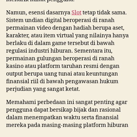
Namun, esensi dasarnya
Slot
tetap tidak sama.
Sistem undian digital beroperasi di ranah
permainan video dengan hadiah berupa aset,
karakter, atau item virtual yang nilainya hanya
berlaku di dalam game tersebut di bawah
regulasi industri hiburan. Sementara itu,
permainan gulungan beroperasi di ranah
kasino atau platform taruhan resmi dengan
output berupa uang tunai atau keuntungan
finansial riil di bawah pengawasan hukum
perjudian yang sangat ketat.
Memahami perbedaan ini sangat penting agar
pengguna dapat bersikap bijak dan rasional
dalam menempatkan waktu serta finansial
mereka pada masing-masing platform hiburan