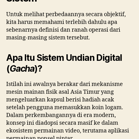
Untuk melihat perbedaannya secara objektif,
kita harus memahami terlebih dahulu apa
sebenarnya definisi dan ranah operasi dari
masing-masing sistem tersebut.
Apa Itu Sistem Undian Digital
(
Gacha
)?
Istilah ini awalnya berakar dari mekanisme
mesin mainan fisik asal Asia Timur yang
mengeluarkan kapsul berisi hadiah acak
setelah pengguna memasukkan koin logam.
Dalam perkembangannya di era modern,
konsep ini diadopsi secara masif ke dalam
ekosistem permainan video, terutama aplikasi
permainan ponsel pintar.