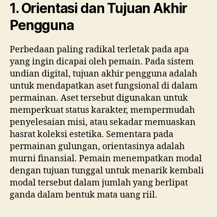
1. Orientasi dan Tujuan Akhir
Pengguna
Perbedaan paling radikal terletak pada apa
yang ingin dicapai oleh pemain. Pada sistem
undian digital, tujuan akhir pengguna adalah
untuk mendapatkan aset fungsional di dalam
permainan. Aset tersebut digunakan untuk
memperkuat status karakter, mempermudah
penyelesaian misi, atau sekadar memuaskan
hasrat koleksi estetika. Sementara pada
permainan gulungan, orientasinya adalah
murni finansial. Pemain menempatkan modal
dengan tujuan tunggal untuk menarik kembali
modal tersebut dalam jumlah yang berlipat
ganda dalam bentuk mata uang riil.