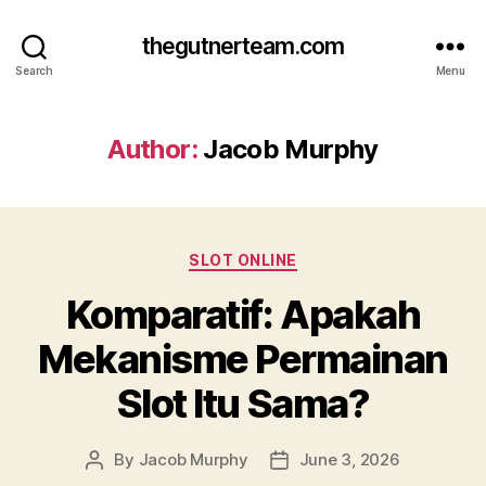
thegutnerteam.com
Search
Menu
Author:
Jacob Murphy
Categories
SLOT ONLINE
Komparatif: Apakah
Mekanisme Permainan
Slot Itu Sama?
By
Jacob Murphy
June 3, 2026
Post
Post
author
date