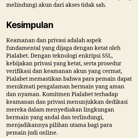
melindungi akun dari akses tidak sah.
Kesimpulan
Keamanan dan privasi adalah aspek
fundamental yang dijaga dengan ketat oleh
Pialabet. Dengan teknologi enkripsi SSL,
kebijakan privasi yang ketat, serta prosedur
verifikasi dan keamanan akun yang cermat,
Pialabet memastikan bahwa para pemain dapat
menikmati pengalaman bermain yang aman
dan nyaman. Komitmen Pialabet terhadap
keamanan dan privasi menunjukkan dedikasi
mereka dalam menyediakan lingkungan
bermain yang andal dan terlindungi,
menjadikannya pilihan utama bagi para
pemain judi online.