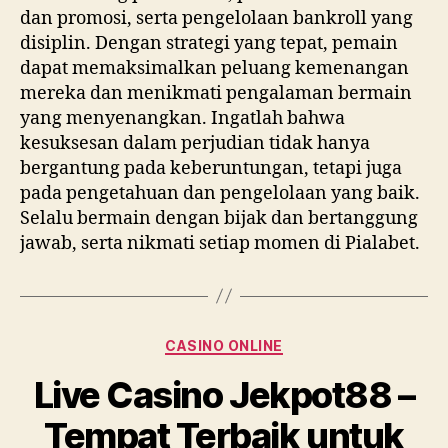
dan promosi, serta pengelolaan bankroll yang
disiplin. Dengan strategi yang tepat, pemain
dapat memaksimalkan peluang kemenangan
mereka dan menikmati pengalaman bermain
yang menyenangkan. Ingatlah bahwa
kesuksesan dalam perjudian tidak hanya
bergantung pada keberuntungan, tetapi juga
pada pengetahuan dan pengelolaan yang baik.
Selalu bermain dengan bijak dan bertanggung
jawab, serta nikmati setiap momen di Pialabet.
Categories
CASINO ONLINE
Live Casino Jekpot88 –
Tempat Terbaik untuk