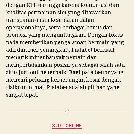
dengan RTP tertinggi karena kombinasi dari
kualitas permainan slot yang ditawarkan,
transparansi dan keandalan dalam
operasionalnya, serta berbagai bonus dan
promosi yang menguntungkan. Dengan fokus
pada memberikan pengalaman bermain yang
adil dan menyenangkan, Pialabet berhasil
menarik minat banyak pemain dan
mempertahankan posisinya sebagai salah satu
situs judi online terbaik. Bagi para bettor yang
mencari peluang kemenangan besar dengan
risiko minimal, Pialabet adalah pilihan yang
sangat tepat.
Categories
SLOT ONLINE