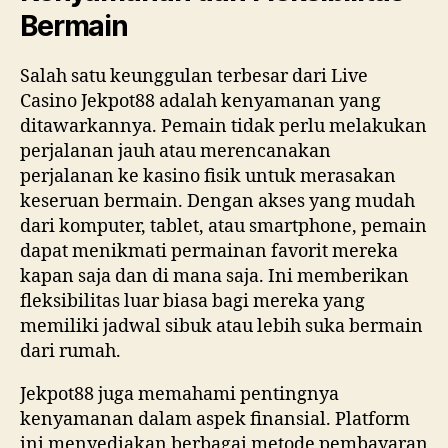
Bermain
Salah satu keunggulan terbesar dari Live
Casino Jekpot88 adalah kenyamanan yang
ditawarkannya. Pemain tidak perlu melakukan
perjalanan jauh atau merencanakan
perjalanan ke kasino fisik untuk merasakan
keseruan bermain. Dengan akses yang mudah
dari komputer, tablet, atau smartphone, pemain
dapat menikmati permainan favorit mereka
kapan saja dan di mana saja. Ini memberikan
fleksibilitas luar biasa bagi mereka yang
memiliki jadwal sibuk atau lebih suka bermain
dari rumah.
Jekpot88 juga memahami pentingnya
kenyamanan dalam aspek finansial. Platform
ini menyediakan berbagai metode pembayaran