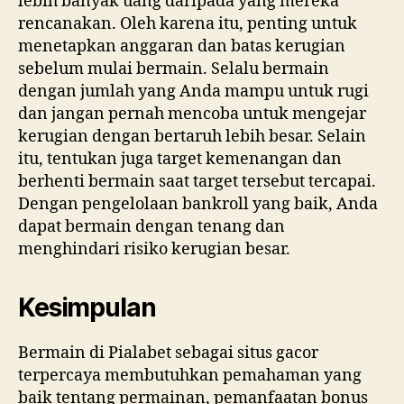
lebih banyak uang daripada yang mereka
rencanakan. Oleh karena itu, penting untuk
menetapkan anggaran dan batas kerugian
sebelum mulai bermain. Selalu bermain
dengan jumlah yang Anda mampu untuk rugi
dan jangan pernah mencoba untuk mengejar
kerugian dengan bertaruh lebih besar. Selain
itu, tentukan juga target kemenangan dan
berhenti bermain saat target tersebut tercapai.
Dengan pengelolaan bankroll yang baik, Anda
dapat bermain dengan tenang dan
menghindari risiko kerugian besar.
Kesimpulan
Bermain di Pialabet sebagai situs gacor
terpercaya membutuhkan pemahaman yang
baik tentang permainan, pemanfaatan bonus