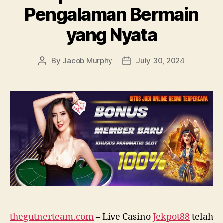
Pengalaman Bermain
yang Nyata
By
Jacob Murphy
July 30, 2024
Post
Post
author
date
thegutnerteam.com
– Live Casino
Jekpot88
telah