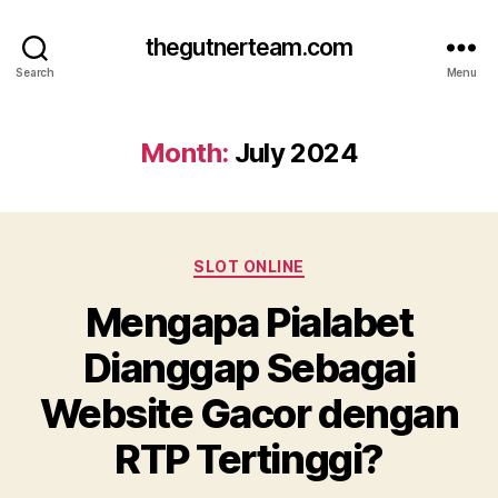
thegutnerteam.com
Search
Menu
Month:
July 2024
Categories
SLOT ONLINE
Mengapa Pialabet
Dianggap Sebagai
Website Gacor dengan
RTP Tertinggi?