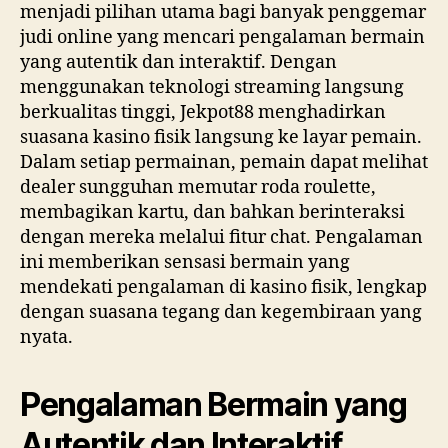
menjadi pilihan utama bagi banyak penggemar
judi online yang mencari pengalaman bermain
yang autentik dan interaktif. Dengan
menggunakan teknologi streaming langsung
berkualitas tinggi, Jekpot88 menghadirkan
suasana kasino fisik langsung ke layar pemain.
Dalam setiap permainan, pemain dapat melihat
dealer sungguhan memutar roda roulette,
membagikan kartu, dan bahkan berinteraksi
dengan mereka melalui fitur chat. Pengalaman
ini memberikan sensasi bermain yang
mendekati pengalaman di kasino fisik, lengkap
dengan suasana tegang dan kegembiraan yang
nyata.
Pengalaman Bermain yang
Autentik dan Interaktif