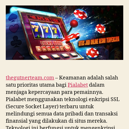
thegutnerteam.com
– Keamanan adalah salah
satu prioritas utama bagi
Pialabet
dalam
menjaga kepercayaan para pemainnya.
Pialabet menggunakan teknologi enkripsi SSL
(Secure Socket Layer) terbaru untuk
melindungi semua data pribadi dan transaksi
finansial yang dilakukan di situs mereka.
Teknologi ini berfungsi untuk mengenkripsi