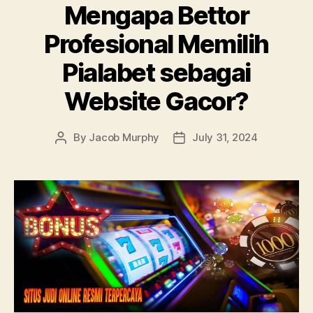
Mengapa Bettor
Profesional Memilih
Pialabet sebagai
Website Gacor?
By
Jacob Murphy
July 31, 2024
Post
Post
author
date