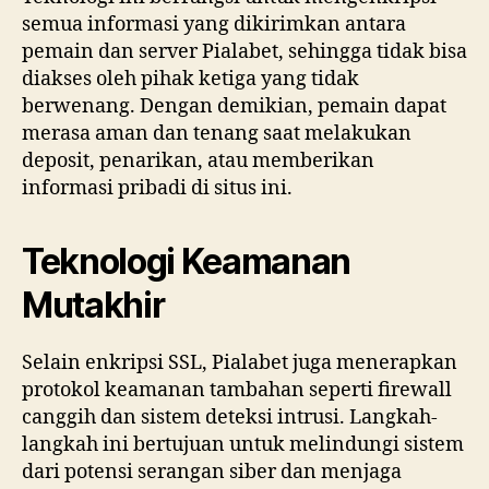
semua informasi yang dikirimkan antara
pemain dan server Pialabet, sehingga tidak bisa
diakses oleh pihak ketiga yang tidak
berwenang. Dengan demikian, pemain dapat
merasa aman dan tenang saat melakukan
deposit, penarikan, atau memberikan
informasi pribadi di situs ini.
Teknologi Keamanan
Mutakhir
Selain enkripsi SSL, Pialabet juga menerapkan
protokol keamanan tambahan seperti firewall
canggih dan sistem deteksi intrusi. Langkah-
langkah ini bertujuan untuk melindungi sistem
dari potensi serangan siber dan menjaga