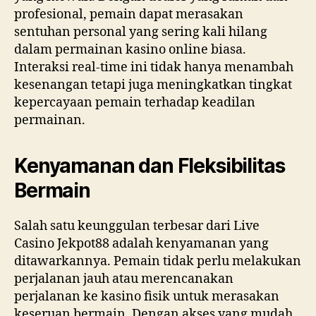
profesional, pemain dapat merasakan
sentuhan personal yang sering kali hilang
dalam permainan kasino online biasa.
Interaksi real-time ini tidak hanya menambah
kesenangan tetapi juga meningkatkan tingkat
kepercayaan pemain terhadap keadilan
permainan.
Kenyamanan dan Fleksibilitas
Bermain
Salah satu keunggulan terbesar dari Live
Casino Jekpot88 adalah kenyamanan yang
ditawarkannya. Pemain tidak perlu melakukan
perjalanan jauh atau merencanakan
perjalanan ke kasino fisik untuk merasakan
keseruan bermain. Dengan akses yang mudah