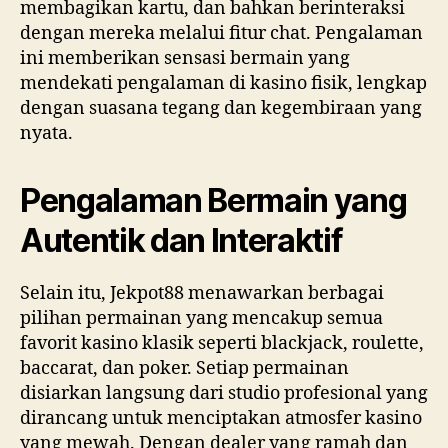
membagikan kartu, dan bahkan berinteraksi
dengan mereka melalui fitur chat. Pengalaman
ini memberikan sensasi bermain yang
mendekati pengalaman di kasino fisik, lengkap
dengan suasana tegang dan kegembiraan yang
nyata.
Pengalaman Bermain yang
Autentik dan Interaktif
Selain itu, Jekpot88 menawarkan berbagai
pilihan permainan yang mencakup semua
favorit kasino klasik seperti blackjack, roulette,
baccarat, dan poker. Setiap permainan
disiarkan langsung dari studio profesional yang
dirancang untuk menciptakan atmosfer kasino
yang mewah. Dengan dealer yang ramah dan