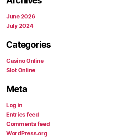
Archives
June 2026
July 2024
Categories
Casino Online
Slot Online
Meta
Log in
Entries feed
Comments feed
WordPress.org