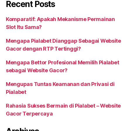
Recent Posts
Komparatif: Apakah Mekanisme Permainan
Slot Itu Sama?
Mengapa Pialabet Dianggap Sebagai Website
Gacor dengan RTP Tertinggi?
Mengapa Bettor Profesional Memilih Pialabet
sebagai Website Gacor?
Mengupas Tuntas Keamanan dan Privasi di
Pialabet
Rahasia Sukses Bermain di Pialabet – Website
Gacor Terpercaya