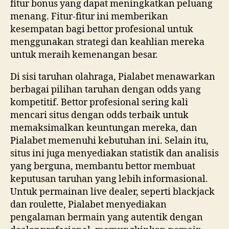
fitur bonus yang dapat meningkatkan peluang
menang. Fitur-fitur ini memberikan
kesempatan bagi bettor profesional untuk
menggunakan strategi dan keahlian mereka
untuk meraih kemenangan besar.
Di sisi taruhan olahraga, Pialabet menawarkan
berbagai pilihan taruhan dengan odds yang
kompetitif. Bettor profesional sering kali
mencari situs dengan odds terbaik untuk
memaksimalkan keuntungan mereka, dan
Pialabet memenuhi kebutuhan ini. Selain itu,
situs ini juga menyediakan statistik dan analisis
yang berguna, membantu bettor membuat
keputusan taruhan yang lebih informasional.
Untuk permainan live dealer, seperti blackjack
dan roulette, Pialabet menyediakan
pengalaman bermain yang autentik dengan