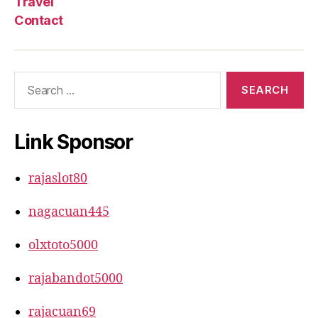
Travel
Contact
Search
for:
Link Sponsor
rajaslot80
nagacuan445
olxtoto5000
rajabandot5000
rajacuan69